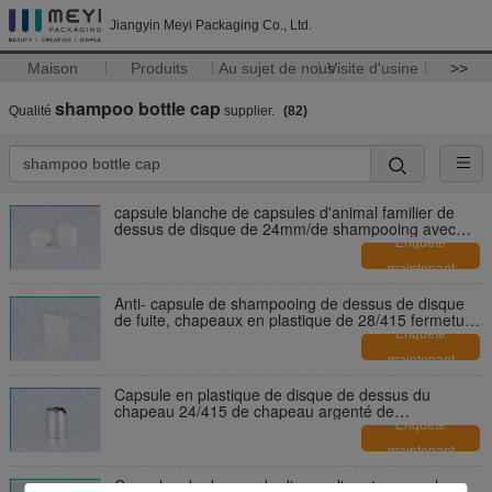
Jiangyin Meyi Packaging Co., Ltd.
Maison
Produits
Au sujet de nous
Visite d'usine
>>
shampoo bottle cap
Qualité
supplier.
(82)
capsule blanche de capsules d'animal familier de
dessus de disque de 24mm/de shampooing avec
fortement scellé
Enquête
maintenant
Anti- capsule de shampooing de dessus de disque
de fuite, chapeaux en plastique de 28/415 fermeture
de pp
Enquête
maintenant
Capsule en plastique de disque de dessus du
chapeau 24/415 de chapeau argenté de
shampooing pour des savons
Enquête
maintenant
Capsules de dessus de disque d'or et couvercles