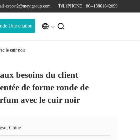
il export2@meyigroup.com
TéLéPHONE : 86--13861642099


de Une citation
ec le cuir noir
 aux besoins du client
entée de forme ronde de
rfum avec le cuir noir
ngsu, Chine