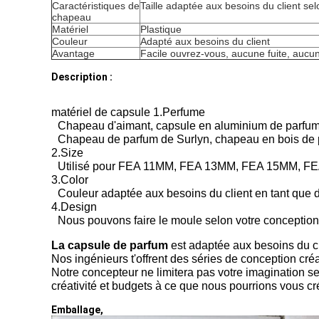
Caractéristiques de
Taille adaptée aux besoins du client sel
chapeau
Matériel
Plastique
Couleur
Adapté aux besoins du client
Avantage
Facile ouvrez-vous, aucune fuite, aucun
Description :
matériel de capsule 1.Perfume
Chapeau d'aimant, capsule en aluminium de parfu
Chapeau de parfum de Surlyn, chapeau en bois de p
2.Size
Utilisé pour FEA 11MM, FEA 13MM, FEA 15MM, FE
3.Color
Couleur adaptée aux besoins du client en tant qu
4.Design
Nous pouvons faire le moule selon votre conception
La capsule de parfum
est adaptée aux besoins du cli
Nos ingénieurs t'offrent des séries de conception cré
Notre concepteur ne limitera pas votre imagination se
créativité et budgets à ce que nous pourrions vous cré
Emballage,