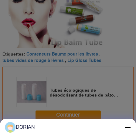
Conteneurs Baume pour les lèvres
Étiquettes:
,
tubes vides de rouge à lèvres
Lip Gloss Tubes
,
Tubes écologiques de
désodorisant de tubes de bâton
de pommade pour les lèvres de
17g pp avec la forme cylindrique
Continuer
DORIAN
Tubes Baume pour les lèvres
Plus