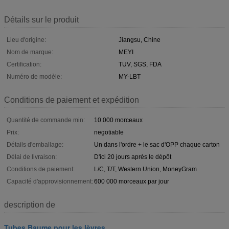
Détails sur le produit
Lieu d'origine:
Jiangsu, Chine
Nom de marque:
MEYI
Certification:
TUV, SGS, FDA
Numéro de modèle:
MY-LBT
Conditions de paiement et expédition
Quantité de commande min:
10.000 morceaux
Prix:
negotiable
Détails d'emballage:
Un dans l'ordre + le sac d'OPP chaque carton
Délai de livraison:
D'ici 20 jours après le dépôt
Conditions de paiement:
L/C, T/T, Western Union, MoneyGram
Capacité d'approvisionnement:
600 000 morceaux par jour
description de
Tubes Baume pour les lèvres