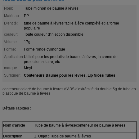
Nom:
Tube mignon de baume à lèvres
Matériau:
PP
D'entité:
tube de baume à lèvres facile à être complété et la forme
populaire
couleur:
Toute couleur d'injection disponible
Volume:
17g
Forme:
Forme ronde cylindrique
Application:
Utilisé pour les produits de baume à lèvres, la crème de
protection solaire, etc.
marque:
Meyi
Conteneurs Baume pour les lèvres
Lip Gloss Tubes
Surligner:
,
conteneur coloré de baume à lèvres d'ABS d'extrémité du double 5g de tube en
plastique de baume à lèvres
Détails rapides :
Nom d'article
Tube de baume à lèvres/conteneur de baume à lèvres
Description
1. Objet : Tube de baume à lèvres