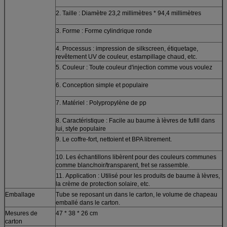
2. Taille : Diamètre 23,2 millimètres * 94,4 millimètres
3. Forme : Forme cylindrique ronde
4. Processus : impression de silkscreen, étiquetage,
revêtement UV de couleur, estampillage chaud, etc.
5. Couleur : Toute couleur d'injection comme vous voulez
6. Conception simple et populaire
7. Matériel : Polypropylène de pp
8. Caractéristique : Facile au baume à lèvres de fufill dans
lui, style populaire
9. Le coffre-fort, nettoient et BPA librement.
10. Les échantillons libèrent pour des couleurs communes
comme blanc/noir/transparent, fret se rassemble.
11.
Application :
Utilisé pour les produits de baume à lèvres,
la crème de protection solaire, etc.
Emballage
Tube se reposant un dans le carton, le volume de chapeau
emballé dans le carton.
Mesures de
47 * 38 * 26 cm
carton