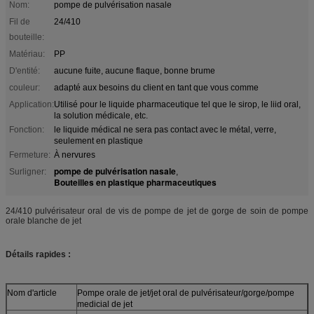
Nom:
pompe de pulvérisation nasale
Fil de
24/410
bouteille:
Matériau:
PP
D'entité:
aucune fuite, aucune flaque, bonne brume
couleur:
adapté aux besoins du client en tant que vous comme
Application:
Utilisé pour le liquide pharmaceutique tel que le sirop, le liid oral,
la solution médicale, etc.
Fonction:
le liquide médical ne sera pas contact avec le métal, verre,
seulement en plastique
Fermeture:
À nervures
pompe de pulvérisation nasale
Surligner:
,
Bouteilles en plastique pharmaceutiques
24/410 pulvérisateur oral de vis de pompe de jet de gorge de soin de pompe
orale blanche de jet
Détails rapides :
Nom d'article
Pompe orale de jet/jet oral de pulvérisateur/gorge/pompe
medicial de jet