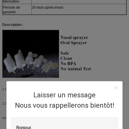
fabrication
Période de
24 mois après envoi
garantie
Description :
1.No coulant, match avec la bouteille parfaitement.
Laisser un message
Nous vous rappellerons bientôt!
2.Threaded également.
sceau de la qualité 3.Good pour ne s'assurer aucune fuite.