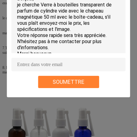
essai 4.Vacuum passé.
le closurer du chapeau fini par 5.Smooth est parfait de vagues lissent, aucun et moins.
matériel du recycl 6.No. Toute la matière première de première classe.
7.Tidy produits, pretect bien dans la production pour empêcher la poussière et ainsi de
suite.
8. le contrôle de qualité avant production, dans la production et l'inspection après des
marchandises a fini.
SOUMETTRE