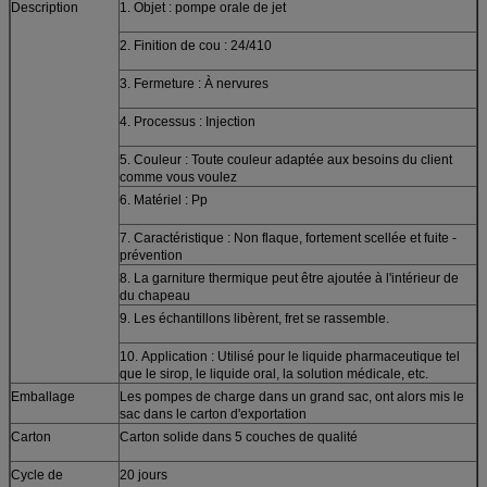
Description
1. Objet : pompe orale de jet
2. Finition de cou : 24/410
3. Fermeture : À nervures
4. Processus : Injection
5. Couleur : Toute couleur adaptée aux besoins du client
comme vous voulez
6. Matériel : Pp
7. Caractéristique : Non flaque, fortement scellée et fuite -
prévention
8. La garniture thermique peut être ajoutée à l'intérieur de
du chapeau
9. Les échantillons libèrent, fret se rassemble.
10.
Application :
Utilisé pour le liquide pharmaceutique tel
que le sirop, le liquide oral, la solution médicale, etc.
Emballage
Les pompes de charge dans un grand sac, ont alors mis le
sac dans le carton d'exportation
Carton
Carton solide dans 5 couches de qualité
Cycle de
20 jours