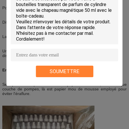
Pompe adaptée aux produits visqueux
Différents types de becs
La grande compatibilité avec toute écrème et huile
Un dosage simple 400 microlitres pour les produits qui exigent la
distribution généreuse
Emballage des marchandises :
SOUMETTRE
Se reposer l'un après l'autre sur le papier de mousse, entre chaque
couche de pompes, là est papier mou de mousse employé pour
éviter l'éraflure.