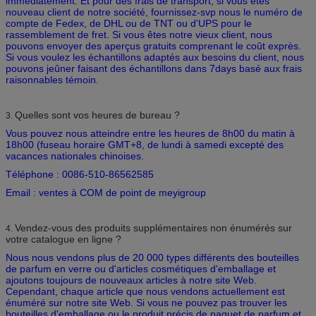
immédiatement. Et pour des frais de transport, si vous êtes
nouveau client de notre société, fournissez-svp nous le numéro de
compte de Fedex, de DHL ou de TNT ou d'UPS pour le
rassemblement de fret. Si vous êtes notre vieux client, nous
pouvons envoyer des aperçus gratuits comprenant le coût exprès.
Si vous voulez les échantillons adaptés aux besoins du client, nous
pouvons jeûner faisant des échantillons dans 7days basé aux frais
raisonnables témoin.
Quelles sont vos heures de bureau ?
3.
Vous pouvez nous atteindre entre les heures de 8h00 du matin à
18h00 (fuseau horaire GMT+8, de lundi à samedi excepté des
vacances nationales chinoises.
Téléphone : 0086-510-86562585
Email : ventes à COM de point de meyigroup
Vendez-vous des produits supplémentaires non énumérés sur
4.
votre catalogue en ligne ?
Nous nous vendons plus de 20 000 types différents des bouteilles
de parfum en verre ou d'articles cosmétiques d'emballage et
ajoutons toujours de nouveaux articles à notre site Web.
Cependant, chaque article que nous vendons actuellement est
énuméré sur notre site Web. Si vous ne pouvez pas trouver les
bouteilles d'emballage ou le produit précis de paquet de parfum et