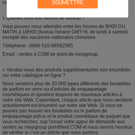
SOUMETTRE
raisonnables témoin.
Quelles sont vos heures de bureau ?
3.
Vous pouvez nous atteindre entre les heures de 8H00 DU
MATIN à 18H00 (fuseau horaire GMT+8, de lundi à samedi
excepté des vacances nationales chinoises.
Téléphone : 0086-510-86562585
Email : ventes à COM de point de meyigroup
Vendez-vous des produits supplémentaires non énumérés
4.
sur votre catalogue en ligne ?
Nous vendons plus de 20 000 types différents des bouteilles
de parfum en verre ou d'articles de empaquetage
cosmétiques et ajoutons toujours de nouveaux articles à
notre site Web. Cependant, chaque article que nous vendons
actuellement est énuméré sur notre site Web. Si vous ne
pouvez pas trouver les bouteilles ou le parfum de
empaquetage précis et le produit cosmétique de paquet que
vous recherchez, svp l'email votre appui de demande aux
ventes au meyigroup pointillent COM et nous serons heureux
de vérifier si c'est un article que nous portons.