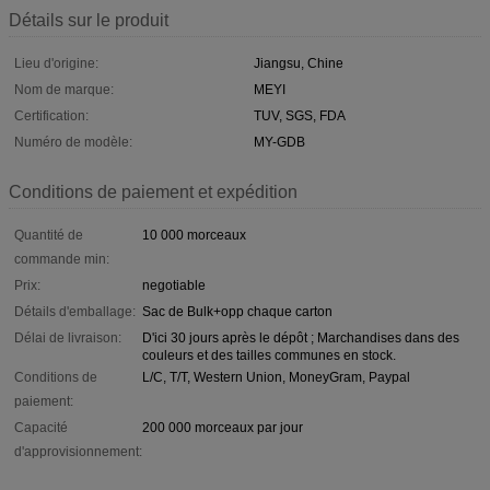
Détails sur le produit
Lieu d'origine:
Jiangsu, Chine
Nom de marque:
MEYI
Certification:
TUV, SGS, FDA
Numéro de modèle:
MY-GDB
Conditions de paiement et expédition
Quantité de
10 000 morceaux
commande min:
Prix:
negotiable
Détails d'emballage:
Sac de Bulk+opp chaque carton
Délai de livraison:
D'ici 30 jours après le dépôt ; Marchandises dans des
couleurs et des tailles communes en stock.
Conditions de
L/C, T/T, Western Union, MoneyGram, Paypal
paiement:
Capacité
200 000 morceaux par jour
d'approvisionnement: