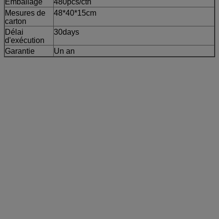
Emballage
480pcs/ctn
Mesures de
48*40*15cm
carton
Délai
30days
d'exécution
Garantie
Un an