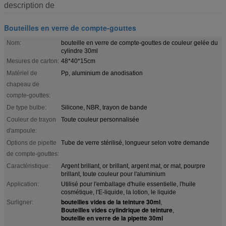
description de
Bouteilles en verre de compte-gouttes
Nom:
bouteille en verre de compte-gouttes de couleur gelée du
cylindre 30ml
Mesures de carton:
48*40*15cm
Matériel de
Pp, aluminium de anodisation
chapeau de
compte-gouttes:
De type bulbe:
Silicone, NBR, trayon de bande
Couleur de trayon
Toute couleur personnalisée
d'ampoule:
Options de pipette
Tube de verre stérilisé, longueur selon votre demande
de compte-gouttes:
Caractéristique:
Argent brillant, or brillant, argent mat, or mat, pourpre
brillant, toute couleur pour l'aluminium
Application:
Utilisé pour l'emballage d'huile essentielle, l'huile
cosmétique, l'E-liquide, la lotion, le liquide
bouteilles vides de la teinture 30ml
Surligner:
,
Bouteilles vides cylindrique de teinture
,
bouteille en verre de la pipette 30ml