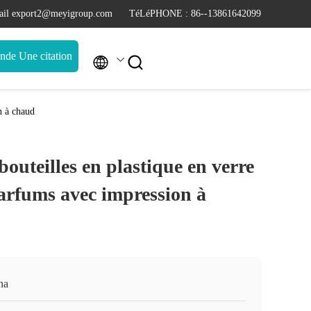
il export2@meyigroup.com
TéLéPHONE : 86--13861642099
de Une citation


n à chaud
outeilles en plastique en verre
parfums avec impression à
na