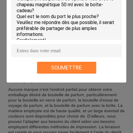
? Ne regardez pas autre qu'aucune marque, une société-
relais de la Chine certifiée par IS9001, en offrant les
matériaux d'emballage de bouteille de parfum de qualité en
verre, le plastique, et le métal dans une grande variété de
couleurs - blanches, noires, rouges, bleues, vertes, jaunes,
pourpres, roses, oranges, grises, brunes, et transparentes.
En outre, vous pouvez l'adapter aux besoins du client avec
votre propre logo avec l'aide de sérigraphiez, chaud-
emboutissant, gravant, et debossing en refief imprimant des
méthodes. La quantité d'ordre minimum est 10,000PCS et le
prix est négociable. Vous pouvez les obtenir livrés par avion
dans un délai de 12 jours ouvrables ou par la mer dans un
délai de 40 jours ouvrables. D'ailleurs, vous pouvez payer
SOUMETTRE
utilisant le dépôt et l'équilibre de 50% avant expédition. La
société offre une capacité d'approvisionnement de
100,000pcs par mois.
Aucune marque n'est l'endroit parfait pour obtenir votre
emballage désiré de bouteille de parfum, particulièrement
pour la bouteille en verre de parfum, la bouteille d'essai de
voyage de parfum, et la bouteille de parfum avec la boîte. La
matière employée est de haute qualité, et un large éventail de
couleurs sont disponibles pour choisir de. D'ailleurs, vous
pouvez l'adapter aux besoins du client selon vos besoins
employant différentes méthodes de impression. La livraison
est rapide et vous pouvez payer facilement à l'aide du dépôt