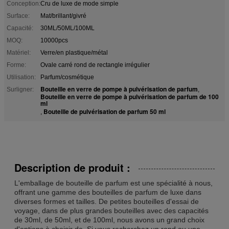
Conception:
Cru de luxe de mode simple
Surface:
Mat/brillant/givré
Capacité:
30ML/50ML/100ML
MOQ:
10000pcs
Matériel:
Verre/en plastique/métal
Forme:
Ovale carré rond de rectangle irrégulier
Utilisation:
Parfum/cosmétique
Bouteille en verre de pompe à pulvérisation de parfum
Surligner:
,
Bouteille en verre de pompe à pulvérisation de parfum de 100
ml
Bouteille de pulvérisation de parfum 50 ml
,
Description de produit :
L'emballage de bouteille de parfum est une spécialité à nous,
offrant une gamme des bouteilles de parfum de luxe dans
diverses formes et tailles. De petites bouteilles d'essai de
voyage, dans de plus grandes bouteilles avec des capacités
de 30ml, de 50ml, et de 100ml, nous avons un grand choix
d'options à choisir de. Si vous recherchez un rond ou une