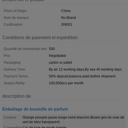
Place of Origin:
China
Nom de marque:
No Brand
Certification:
IS9001
Conditions de paiement et expédition
Quantité de commande min:
500
Prix:
Negotiated
Packaging:
carton or pallet
Delivery Time:
By air 12 working days,By sea 40 working days
Payment Terms:
50% deposit,balance paid before shipment
Supply Ability:
100,000pcs per month
description de
Emballage de bouteille de parfum
Couleur:
Orange pourpre jaune rouge noire blanche Brown gris de rose de
vert de bleu transparent
Conception:
Cru de luxe de mode simple