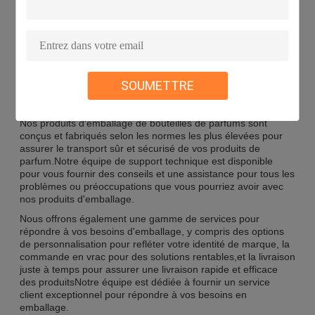
certifié IS9001, garantissant la qualité du produit.
Personnalisation:
SOUMETTRE
Assistance et services:
Nos produits d'emballage de bouteilles de parfums sont
conçus et fabriqués selon les normes les plus élevées pour
assurer le transport sûr et sécurisé de vos produits de
parfum.Notre équipe de support technique est disponible
pour vous fournir des conseils et une assistance pour tous les
problèmes ou préoccupations que vous pourriez avoir avec
nos produits d'emballage.
Nous offrons également une gamme de services pour
répondre à vos besoins d'emballage, y compris des options
de personnalisation pour refléter votre identité de marque, la
commande en vrac pour des solutions rentables,et la livraison
juste à temps pour assurer une livraison rapide et efficace
des produitsNotre équipe est dédiée à fournir un service
client exceptionnel pour répondre à vos besoins en
emballage.